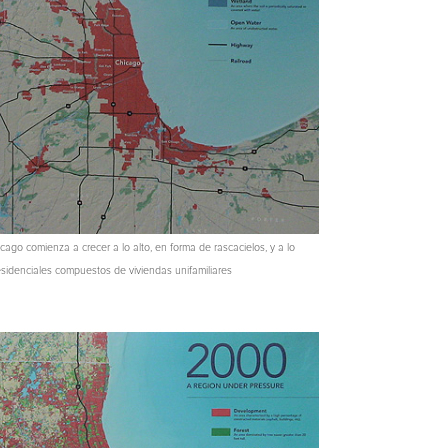
ago comienza a crecer a lo alto, en forma de rascacielos, y a lo
esidenciales compuestos de viviendas unifamiliares