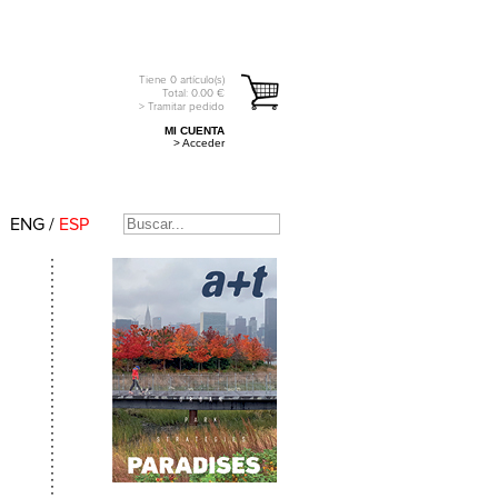
Tiene
0
artículo(s)
Total:
0.00
€
> Tramitar pedido
MI CUENTA
> Acceder
ENG
/
ESP