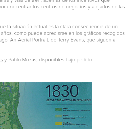
eras y vías de tren; además de los incentivos que
por concentrar los centros de negocios y alejarlos de las
e la situación actual es la clara consecuencia de un
 años, como puede apreciarse en los gráficos recogidos
go: An Aerial Portrait,
de
Terry Evans
, que siguen a
as
y Pablo Mozas, disponibles bajo pedido.