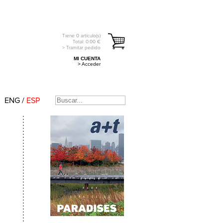
Tiene
0
artículo(s)
Total:
0.00
€
> Tramitar pedido
MI CUENTA
> Acceder
ENG
/
ESP