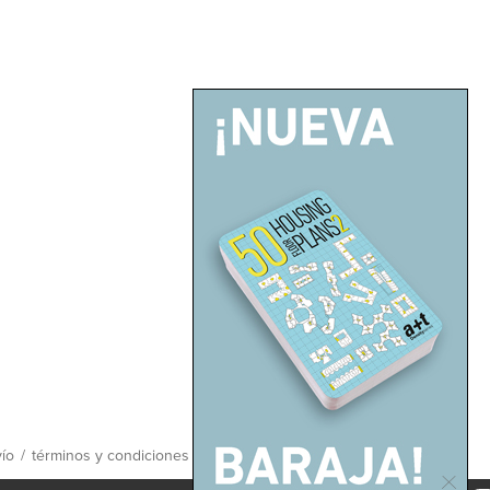
ío
/
términos y condiciones
/
mapa del sitio