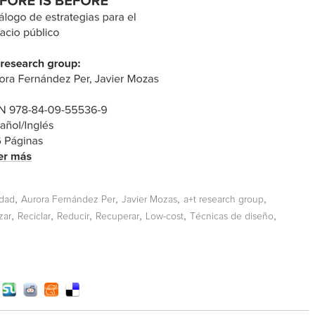
,
,
,
,
idad
Aurora Fernández Per
Javier Mozas
a+t research group
,
,
,
,
,
,
zar
Reciclar
Reducir
Recuperar
Low-cost
Técnicas de diseño