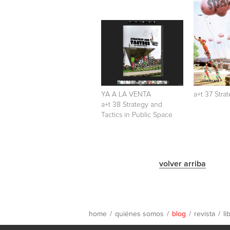
YA A LA VENTA
a+t 37 Stra
a+t 38 Strategy and
Tactics in Public Space
volver arriba
home
/
quiénes somos
/
blog
/
revista
/
li