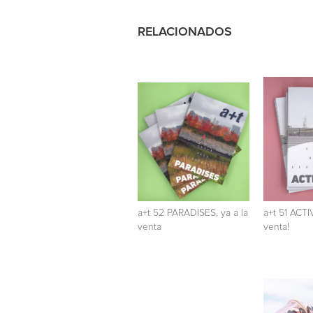
RELACIONADOS
a+t 52 PARADISES, ya a la
a+t 51 ACTI
venta
venta!