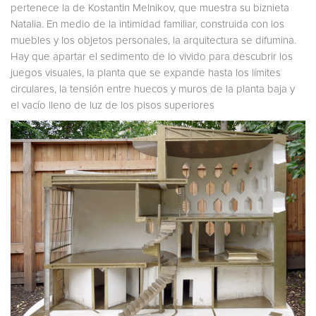
pertenece la de Kostantin Melnikov, que muestra su biznieta
Natalia. En medio de la intimidad familiar, construida con los
muebles y los objetos personales, la arquitectura se difumina.
Hay que apartar el sedimento de lo vivido para descubrir los
juegos visuales, la planta que se expande hasta los límites
circulares, la tensión entre huecos y muros de la planta baja y
el vacío lleno de luz de los pisos superiores