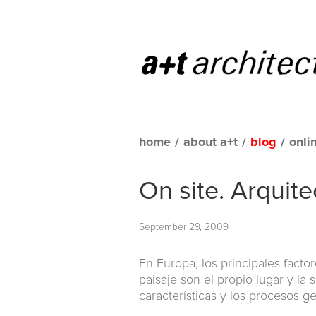
home
/
about a+t
/
blog
/
onli
On site. Arquit
September 29, 2009
En Europa, los principales facto
paisaje son el propio lugar y la s
características y los procesos g