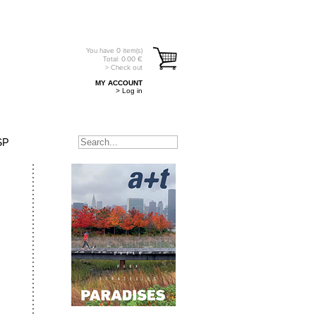
You have
0
item(s)
Total:
0.00
€
> Check out
MY ACCOUNT
> Log in
SP