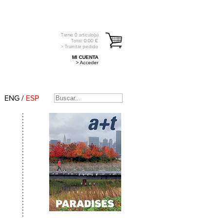
Tiene
0
artículo(s)
Total:
0.00
€
> Tramitar pedido
MI CUENTA
> Acceder
ENG
/
ESP