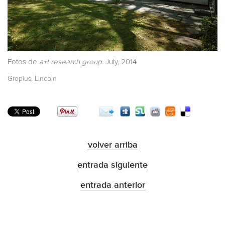
Fotos de
a+t research group
. July, 2014
,
Gropius
Lincoln
volver arriba
entrada siguiente
entrada anterior