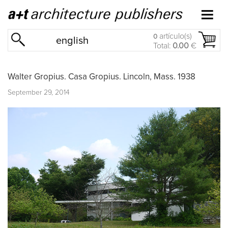
artículo(s)
0
english
Total:
0.00
€
Walter Gropius. Casa Gropius. Lincoln, Mass. 1938
September 29, 2014