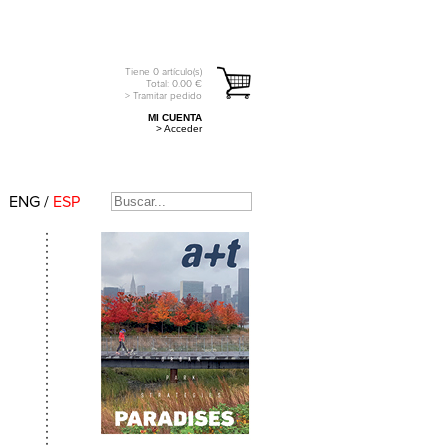
Tiene
0
artículo(s)
Total:
0.00
€
> Tramitar pedido
MI CUENTA
> Acceder
ENG
/
ESP