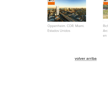
Oppenheim. COR. Miami.
Ric
Estados Unidos
Arc
en 
volver arriba