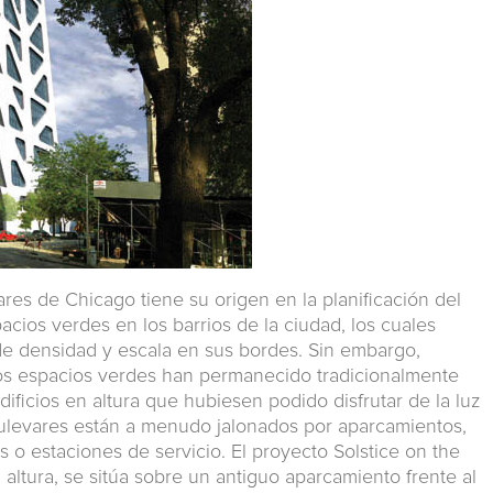
res de Chicago tiene su origen en la planificación del
acios verdes en los barrios de la ciudad, los cuales
e densidad y escala en sus bordes. Sin embargo,
los espacios verdes han permanecido tradicionalmente
 edificios en altura que hubiesen podido disfrutar de la luz
 bulevares están a menudo jalonados por aparcamientos,
 o estaciones de servicio. El proyecto Solstice on the
 altura, se sitúa sobre un antiguo aparcamiento frente al