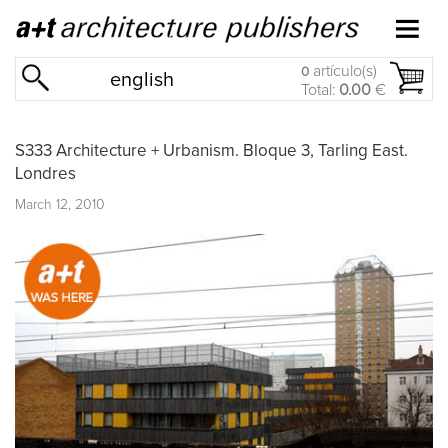
artículo(s)
0
english
Total:
0.00
€
S333 Architecture + Urbanism. Bloque 3, Tarling East.
Londres
March 12, 2010