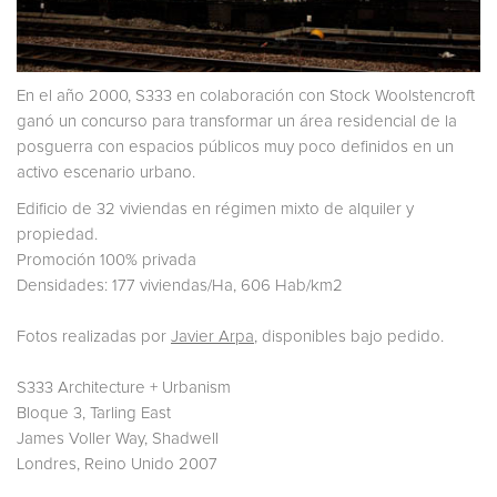
En el año 2000, S333 en colaboración con Stock Woolstencroft
ganó un concurso para transformar un área residencial de la
posguerra con espacios públicos muy poco definidos en un
activo escenario urbano.
Edificio de 32 viviendas en régimen mixto de alquiler y
propiedad.
Promoción 100% privada
Densidades: 177 viviendas/Ha, 606 Hab/km2
Fotos realizadas por
Javier Arpa
, disponibles bajo pedido.
S333 Architecture + Urbanism
Bloque 3, Tarling East
James Voller Way, Shadwell
Londres, Reino Unido 2007