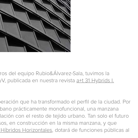
s del equipo Rubio&Álvarez-Sala, tuvimos la
SyV, publicada en nuestra revista
a+t 31 Hybrids I.
peración que ha transformado el perfil de la ciudad. Por
 urbano prácticamente monofuncional, una manzana
lación con el resto de tejido urbano. Tan solo el futuro
sos, en construcción en la misma manzana, y que
. Híbridos Horizontales
, dotará de funciones públicas al