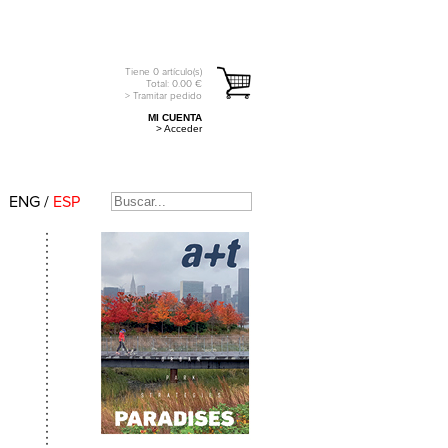
Tiene
0
artículo(s)
Total:
0.00
€
> Tramitar pedido
MI CUENTA
> Acceder
ENG
/
ESP