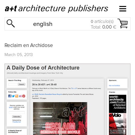
artículo(s)
0
english
Total:
0.00
€
Reclaim en Archidose
March 05, 2013