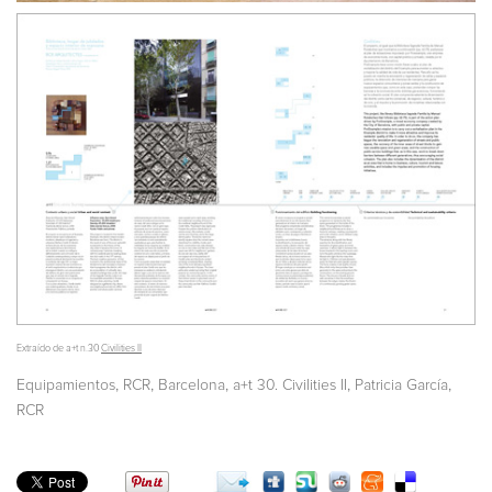
Extraído de a+t n.30
Civilities II
,
,
,
,
,
Equipamientos
RCR
Barcelona
a+t 30. Civilities II
Patricia García
RCR