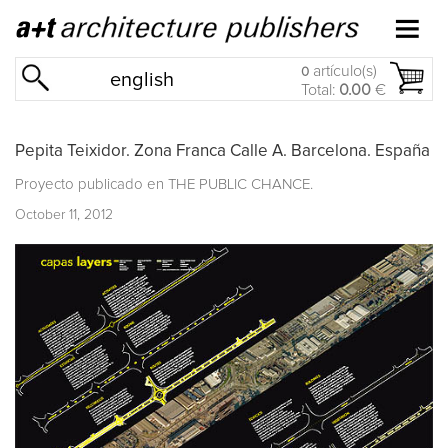
artículo(s)
0
english
Total:
0.00
€
Pepita Teixidor. Zona Franca Calle A. Barcelona. España
Proyecto publicado en
THE PUBLIC CHANCE.
October 11, 2012