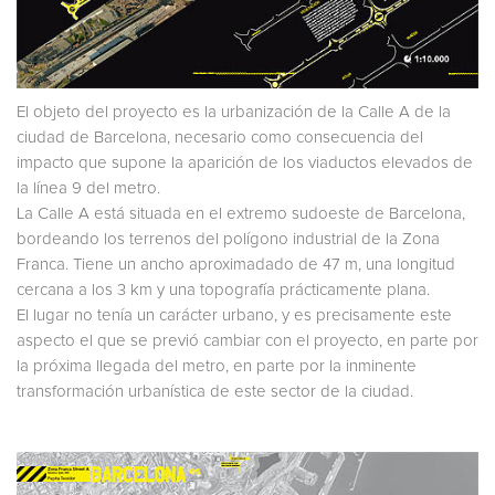
El objeto del proyecto es la urbanización de la Calle A de la
ciudad de Barcelona, necesario como consecuencia del
impacto que supone la aparición de los viaductos elevados de
la línea 9 del metro.
La Calle A está situada en el extremo sudoeste de Barcelona,
bordeando los terrenos del polígono industrial de la Zona
Franca. Tiene un ancho aproximadado de 47 m, una longitud
cercana a los 3 km y una topografía prácticamente plana.
El lugar no tenía un carácter urbano, y es precisamente este
aspecto el que se previó cambiar con el proyecto, en parte por
la próxima llegada del metro, en parte por la inminente
transformación urbanística de este sector de la ciudad.