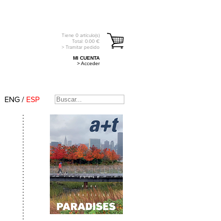
Tiene
0
artículo(s)
Total:
0.00
€
> Tramitar pedido
MI CUENTA
> Acceder
ENG
/
ESP