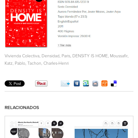
,
,
,
,
,
Vivienda Colectiva
Densidad
Paris
DENSITY IS HOME
Moussafir
,
Katz, Pablo
Tachon, Charles-Henri
RELACIONADOS