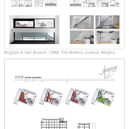
Bogdan & Van Broeck / VBM. The Maltery. Lovaina. Bélgica