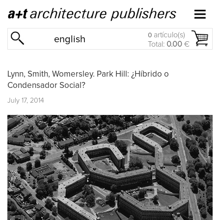
artículo(s)
0
english
Total:
0.00
€
Lynn, Smith, Womersley. Park Hill: ¿Híbrido o
Condensador Social?
July 17, 2014