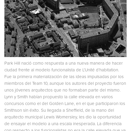
Park Hill nació como respuesta a una nueva manera de hacer
ciudad frente al modelo funcionalista de L’Unité d’habitation.
Fue la primera materialización de las ideas impulsadas por los
miembros del Team 10, aunque los autores del proyecto fueron
unos jóvenes arquitectos que no formaban parte del mismo.
Lynn y Smith habían propuesto la calle elevada en varios
concursos como el del Golden Lane, en el que participaron los
Smithson sin éxito. Su llegada a Sheffield, de la mano del
arquitecto municipal Lewis Womersley, les dio la oportunidad
de ensayar el modelo a una escala inesperada. La diferencia
con respecto a los funcionalistas no era la calle elevada que ya