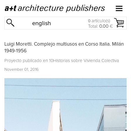
artículo(s)
0
english
Total:
0.00
€
Luigi Moretti. Complejo multiusos en Corso Italia. Milán
1949-1956
Proyecto publicado en
10Historias sobre Vivienda Colectiva
November 01, 2016