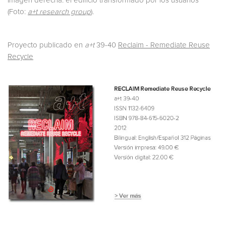
Imagen derecha: el edificio transformado por los usuarios
(Foto:
a+t research group
).
Proyecto publicado en
a+t
39-40
Reclaim - Remediate Reuse
Recycle