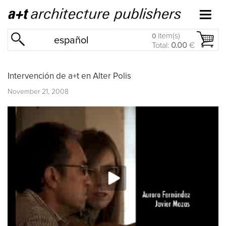
item(s)
0
español
Total:
0.00
€
Intervención de a+t en Alter Polis
November 21, 2008