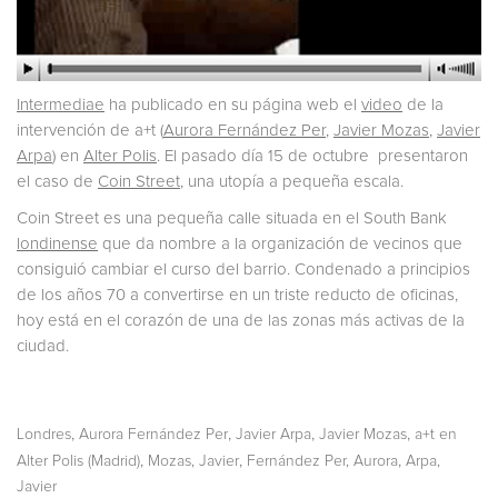
Intermediae
ha publicado en su página web el
video
de la
intervención de a+t (
Aurora Fernández Per
,
Javier Mozas
,
Javier
Arpa
) en
Alter Polis
. El pasado día 15 de octubre presentaron
el caso de
Coin Street
, una utopía a pequeña escala.
Coin Street es una pequeña calle situada en el South Bank
londinense
que da nombre a la organización de vecinos que
consiguió cambiar el curso del barrio. Condenado a principios
de los años 70 a convertirse en un triste reducto de oficinas,
hoy está en el corazón de una de las zonas más activas de la
ciudad.
,
,
,
,
Londres
Aurora Fernández Per
Javier Arpa
Javier Mozas
a+t en
,
,
,
Alter Polis (Madrid)
Mozas, Javier
Fernández Per, Aurora
Arpa,
Javier