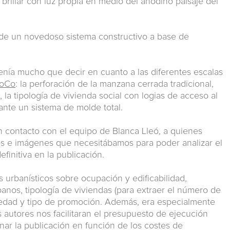
 brillar con luz propia en medio del anodino paisaje del
de un novedoso sistema constructivo a base de
tenía mucho que decir en cuanto a las diferentes escalas
oCo
: la perforación de la manzana cerrada tradicional,
, la tipología de vivienda social con logias de acceso al
iante un sistema de molde total.
n contacto con el equipo de Blanca Lleó, a quienes
anos e imágenes que necesitábamos para poder analizar el
efinitiva en la publicación.
 urbanísticos sobre ocupación y edificabilidad,
banos, tipología de viviendas (para extraer el número de
iedad y tipo de promoción. Además, era especialmente
s autores nos facilitaran el presupuesto de ejecución
nar la publicación en función de los costes de