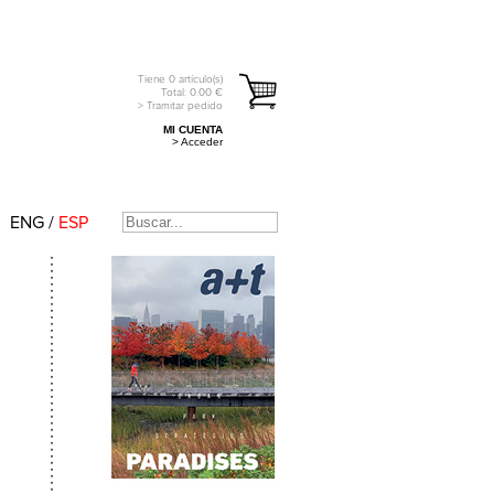
Tiene
0
artículo(s)
Total:
0.00
€
> Tramitar pedido
MI CUENTA
> Acceder
ENG
/
ESP