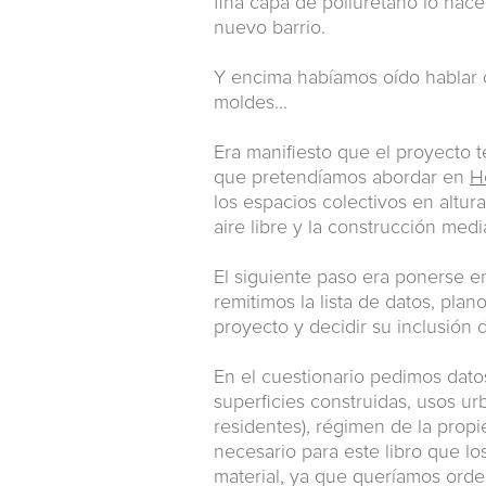
fina capa de poliuretano lo hace
nuevo barrio.
Y encima habíamos oído hablar 
moldes...
Era manifiesto que el proyecto 
que pretendíamos abordar en
H
los espacios colectivos en altura
aire libre y la construcción med
El siguiente paso era ponerse e
remitimos la lista de datos, pl
proyecto y decidir su inclusión d
En el cuestionario pedimos datos
superficies construidas, usos ur
residentes), régimen de la prop
necesario para este libro que lo
material, ya que queríamos orde