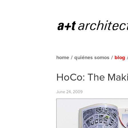
home
/
quiénes somos
/
blog
HoCo: The Maki
June 24, 2009