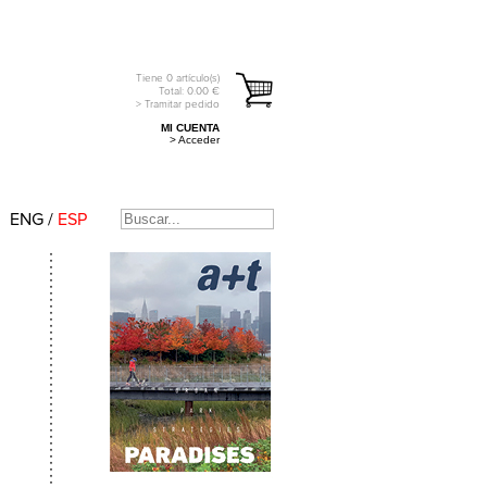
Tiene
0
artículo(s)
Total:
0.00
€
> Tramitar pedido
MI CUENTA
> Acceder
ENG
/
ESP