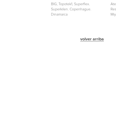
BIG, Topotek1, Superflex.
Ate
Superkilen. Copenhague.
Res
Dinamarca
Miy
volver arriba