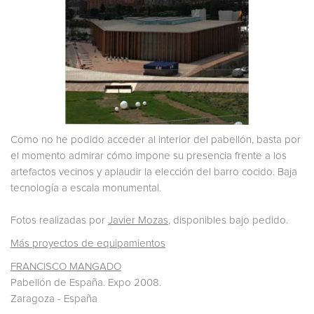
Como no he podido acceder al interior del pabellón, basta por
el momento admirar cómo impone su presencia frente a los
artefactos vecinos y aplaudir la elección del barro cocido. Baja
tecnología a escala monumental.
Fotos realizadas por
Javier Mozas
, disponibles bajo pedido.
Más proyectos de equipamientos
FRANCISCO MANGADO
Pabellón de España. Expo 2008.
Zaragoza - España