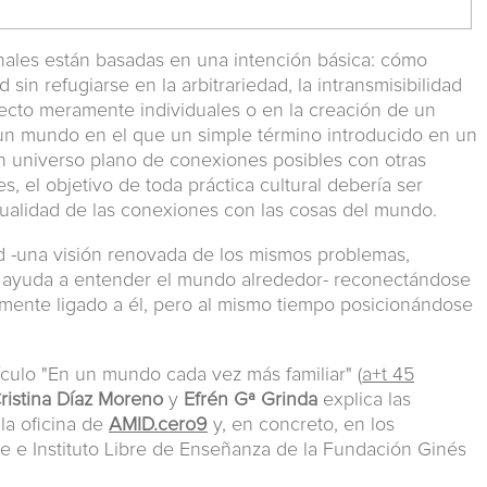
onales están basadas en una intención básica: cómo
 sin refugiarse en la arbitrariedad, la intransmisibilidad
ecto meramente individuales o en la creación de un
n un mundo en el que un simple término introducido en un
 universo plano de conexiones posibles con otras
 el objetivo de toda práctica cultural debería ser
 cualidad de las conexiones con las cosas del mundo.
d -una visión renovada de los mismos problemas,
os ayuda a entender el mundo alrededor- reconectándose
mente ligado a él, pero al mismo tiempo posicionándose
tículo "En un mundo cada vez más familiar" (
a+t 45
ristina Díaz Moreno
y
Efrén Gª Grinda
explica las
 la oficina de
AMID.cero9
y, en concreto, en los
 e Instituto Libre de Enseñanza de la Fundación Ginés