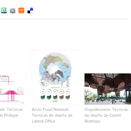
rk. Técnicas
Arctic Food Network.
Orquideorama. Técnicas
e Philippe
Técnicas de diseño de
de diseño de Camilo
Lateral Office
Restrepo