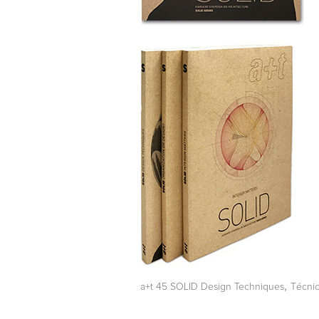
,
a+t 45 SOLID Design Techniques
Técnic