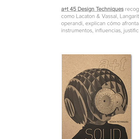
a+t 45 Design Techniques
recoge
como Lacaton & Vassal, Langari
operandi, explican cómo afronta
instrumentos, influencias, justif