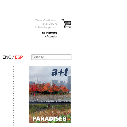
Tiene
0
artículo(s)
Total:
0.00
€
> Tramitar pedido
MI CUENTA
> Acceder
ENG
/
ESP