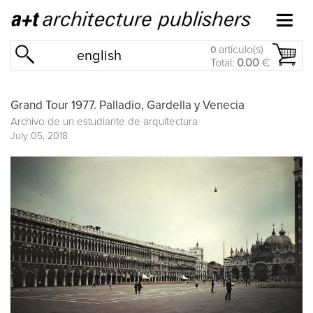
artículo(s)
0
english
Total:
0.00
€
Grand Tour 1977. Palladio, Gardella y Venecia
Archivo de un estudiante de arquitectura
July 05, 2018