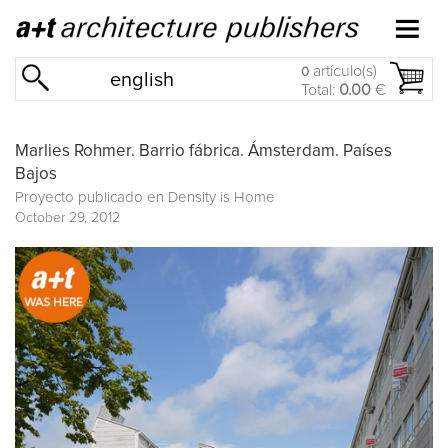
artículo(s)
0
english
Total:
0.00
€
Marlies Rohmer. Barrio fábrica. Ámsterdam. Países
Bajos
Proyecto publicado en
Density is Home
October 29, 2012