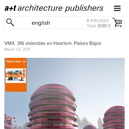
artículo(s)
0
english
Total:
0.00
€
VMX. 316 viviendas en Haarlem. Países Bajos
March 23, 2011