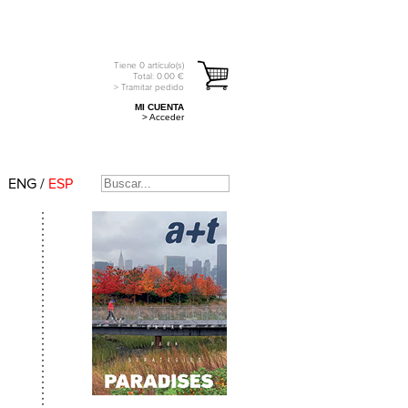
Tiene
0
artículo(s)
Total:
0.00
€
> Tramitar pedido
MI CUENTA
> Acceder
ENG
/
ESP