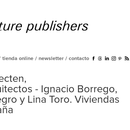
/
tienda online
/
newsletter
/
contacto
ecten,
tectos - Ignacio Borrego,
ro y Lina Toro. Viviendas
aña