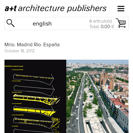
artículo(s)
0
english
Total:
0.00
€
Mrio. Madrid Río. España
October 18, 2012