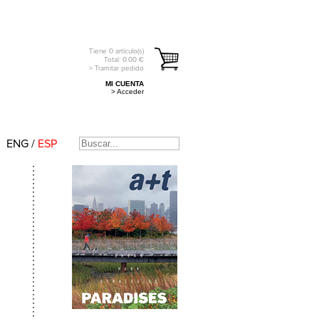
Tiene
0
artículo(s)
Total:
0.00
€
> Tramitar pedido
MI CUENTA
> Acceder
ENG
/
ESP