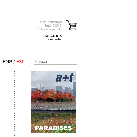
Tiene
0
artículo(s)
Total:
0.00
€
> Tramitar pedido
MI CUENTA
> Acceder
ENG
/
ESP