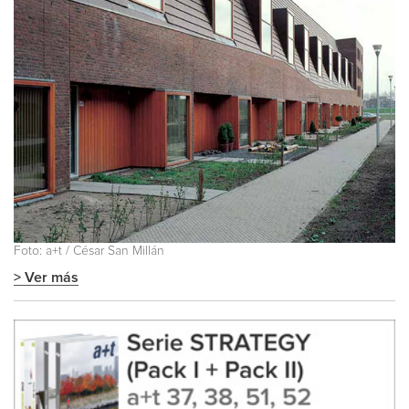
Foto: a+t / César San Millán
> Ver más