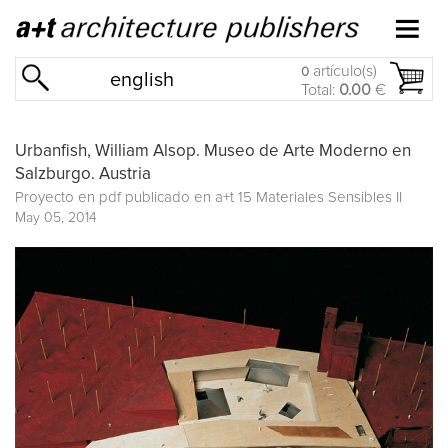
artículo(s)
0
english
Total:
0.00
€
Urbanfish, William Alsop. Museo de Arte Moderno en
Salzburgo. Austria
Proyecto en pdf publicado en
a+t 15 Materiales Sensibles II
May 05, 2014