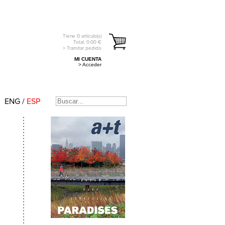
Tiene
0
artículo(s)
Total:
0.00
€
> Tramitar pedido
MI CUENTA
> Acceder
ENG
/
ESP