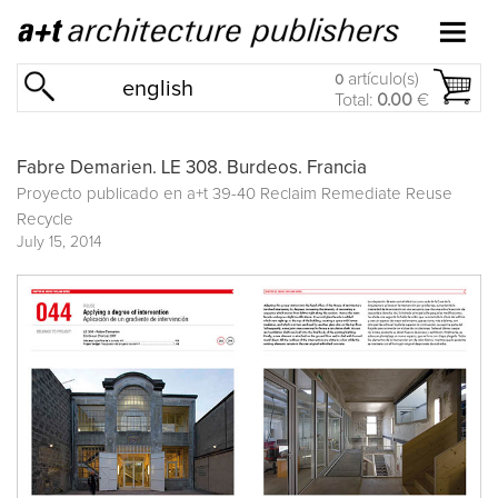
artículo(s)
0
english
Total:
0.00
€
Fabre Demarien. LE 308. Burdeos. Francia
Proyecto publicado en
a+t 39-40 Reclaim Remediate Reuse
Recycle
July 15, 2014