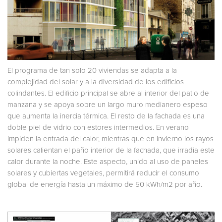
El programa de tan solo 20 viviendas se adapta a la
complejidad del solar y a la diversidad de los edificios
colindantes. El edificio principal se abre al interior del patio de
manzana y se apoya sobre un largo muro medianero espeso
que aumenta la inercia térmica. El resto de la fachada es una
doble piel de vidrio con estores intermedios. En verano
impiden la entrada del calor, mientras que en invierno los rayos
solares calientan el paño interior de la fachada, que irradia este
calor durante la noche. Este aspecto, unido al uso de paneles
solares y cubiertas vegetales, permitirá reducir el consumo
global de energía hasta un máximo de 50 kWh/m2 por año.