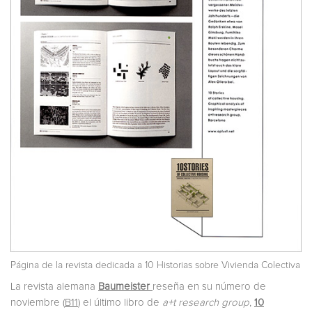
Página de la revista dedicada a 10 Historias sobre Vivienda Colectiva
La revista alemana
Baumeister
reseña en su número de
noviembre (
B11
) el último libro de
a+t research group
,
10