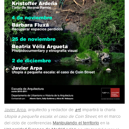
Javier Arpa
, arquitecto y redactor de
a+t
, impartirá la charla
Utopía a pequeña escala: el caso de Coin Street
, en el marco
del ciclo de conferencias
Manipulando el territorio
en la