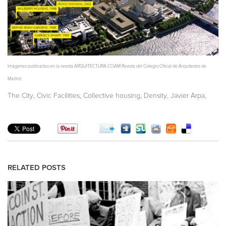
Imágenes publicadas en la revista ARQUITECTURA COAM Revista del Colegio Oficial de Arquitectos de
Madrid
,
,
,
,
,
The City
Civic Facilities
Collective housing
Density
Javier Arpa
RELATED POSTS