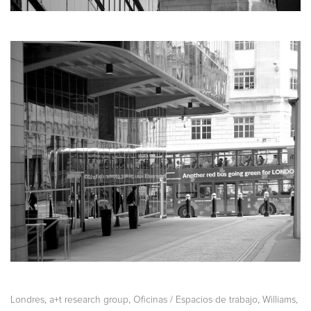
,
,
,
Londres
a+t research group
Oficinas / Espacios de trabajo
Williams,