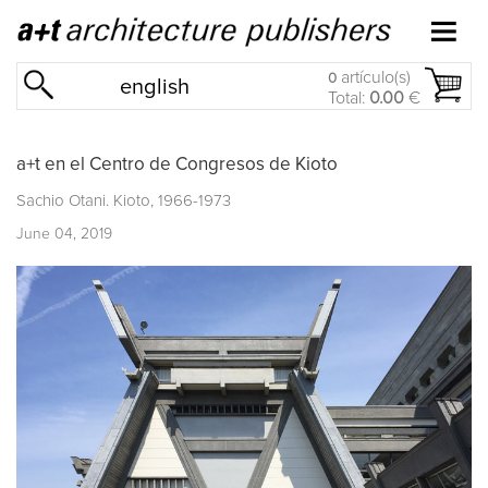
artículo(s)
0
english
Total:
0.00
€
a+t en el Centro de Congresos de Kioto
Sachio Otani. Kioto, 1966-1973
June 04, 2019