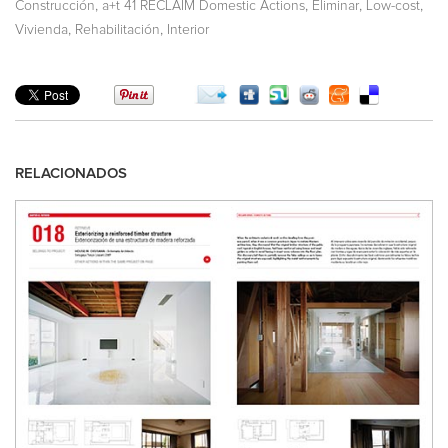
,
,
,
,
Construcción
a+t 41 RECLAIM Domestic Actions
Eliminar
Low-cost
,
,
Vivienda
Rehabilitación
Interior
RELACIONADOS