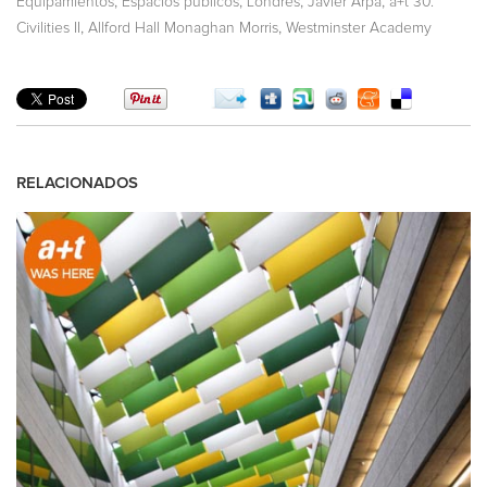
,
,
,
,
Equipamientos
Espacios públicos
Londres
Javier Arpa
a+t 30.
,
,
Civilities II
Allford Hall Monaghan Morris
Westminster Academy
RELACIONADOS