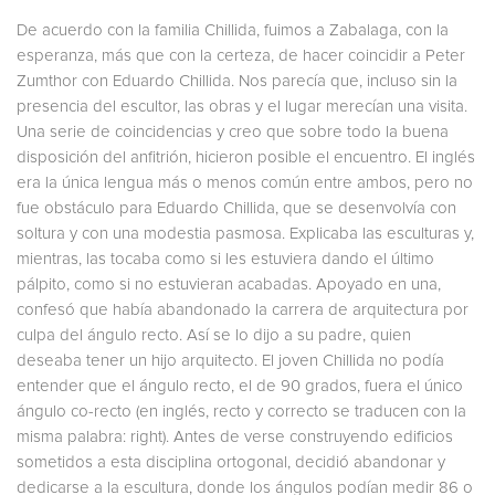
De acuerdo con la familia Chillida, fuimos a Zabalaga, con la
esperanza, más que con la certeza, de hacer coincidir a Peter
Zumthor con Eduardo Chillida. Nos parecía que, incluso sin la
presencia del escultor, las obras y el lugar merecían una visita.
Una serie de coincidencias y creo que sobre todo la buena
disposición del anfitrión, hicieron posible el encuentro. El inglés
era la única lengua más o menos común entre ambos, pero no
fue obstáculo para Eduardo Chillida, que se desenvolvía con
soltura y con una modestia pasmosa. Explicaba las esculturas y,
mientras, las tocaba como si les estuviera dando el último
pálpito, como si no estuvieran acabadas. Apoyado en una,
confesó que había abandonado la carrera de arquitectura por
culpa del ángulo recto. Así se lo dijo a su padre, quien
deseaba tener un hijo arquitecto. El joven Chillida no podía
entender que el ángulo recto, el de 90 grados, fuera el único
ángulo co-recto (en inglés, recto y correcto se traducen con la
misma palabra: right). Antes de verse construyendo edificios
sometidos a esta disciplina ortogonal, decidió abandonar y
dedicarse a la escultura, donde los ángulos podían medir 86 o