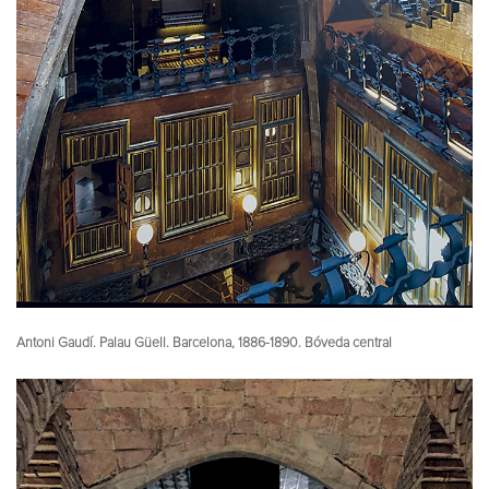
Antoni Gaudí. Palau Güell. Barcelona, 1886-1890. Bóveda central