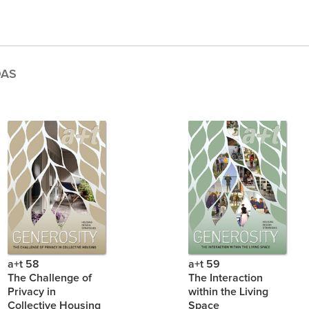
DAS
a+t 58
a+t 59
The Challenge of
The Interaction
Privacy in
within the Living
Collective Housing
Space