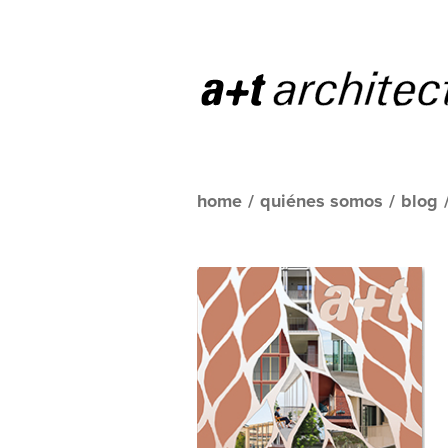
home
/
quiénes somos
/
blog