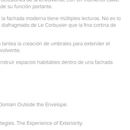
 oclusiones de la envolvente, con un momento clave:
 de su función portante.
la fachada moder­na tiene múltiples lecturas. No es lo
 diafragmado de Le Corbusier que la fina cortina de
tantea la creación de umbrales para extender el
nvolvente.
onstruir espacios habitables dentro de una fachada
 Domain Outside the Envelope.
egies. The Experience of Exteriority.