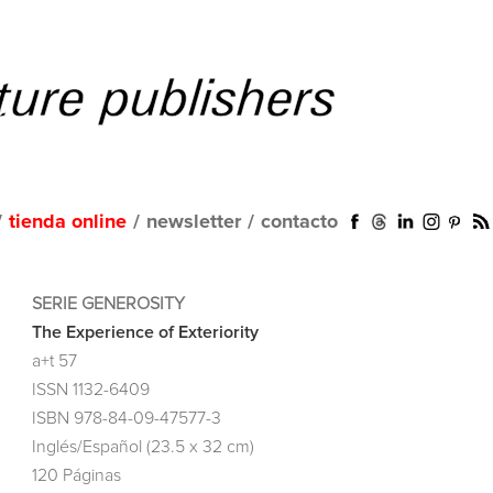
/
tienda online
/
newsletter
/
contacto
SERIE GENEROSITY
The Experience of Exteriority
a+t 57
ISSN 1132-6409
ISBN 978-84-09-47577-3
Inglés/Español (23.5 x 32 cm)
120 Páginas