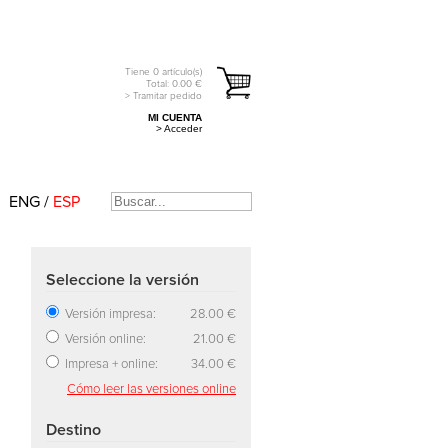
Tiene
0
artículo(s)
Total:
0.00
€
> Tramitar pedido
MI CUENTA
> Acceder
ENG
/
ESP
Seleccione la versión
Versión impresa:
28.00 €
Versión online:
21.00 €
Impresa + online:
34.00 €
Cómo leer las versiones online
Destino