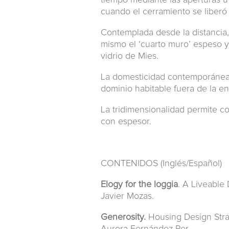
tiempo mediante las aperturas u
cuando el cerramiento se liberó
Contemplada desde la distancia, 
mismo el ‘cuarto muro’ espeso y
vidrio de Mies.
La domesticidad contemporánea 
dominio habitable fuera de la e
La tridimensionalidad permite c
con espesor.
CONTENIDOS (Inglés/Español)
Elogy for the loggia
. A Liveable
Javier Mozas.
Generosity.
Housing Design Strat