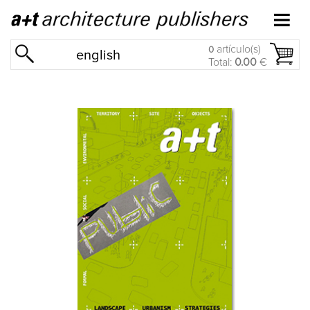
artículo(s)
0
english
Total:
0.00
€