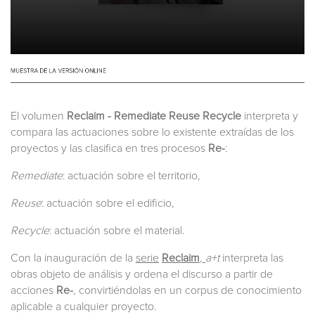
El volumen
Reclaim - Remediate Reuse Recycle
interpreta y
compara las actuaciones sobre lo existente extraídas de los
proyectos y las clasifica en tres procesos
Re-
:
Remediate
: actuación sobre el territorio,
Reuse
: actuación sobre el edificio,
Recycle
: actuación sobre el material.
Con la inauguración de la
serie
Reclaim
,
a+t
interpreta las
obras objeto de análisis y ordena el discurso a partir de
acciones
Re-
, convirtiéndolas en un corpus de conocimiento
aplicable a cualquier proyecto.