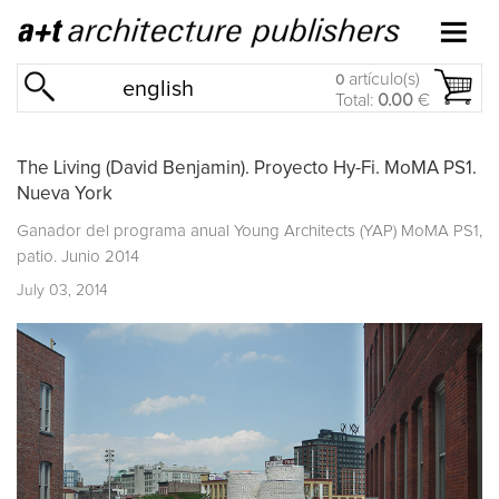
artículo(s)
0
english
Total:
0.00
€
The Living (David Benjamin). Proyecto Hy-Fi. MoMA PS1.
Nueva York
Ganador del programa anual Young Architects (YAP) MoMA PS1,
patio. Junio 2014
July 03, 2014