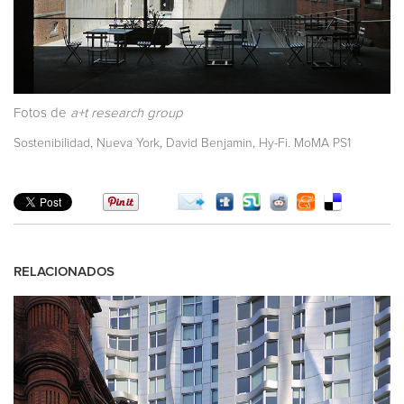
Fotos de
a+t research group
,
,
,
Sostenibilidad
Nueva York
David Benjamin
Hy-Fi. MoMA PS1
RELACIONADOS