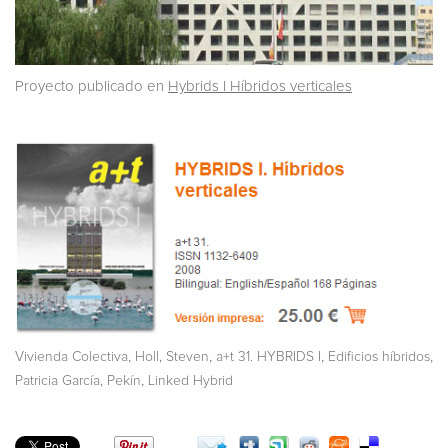
Proyecto publicado en
Hybrids I Híbridos verticales
,
,
,
,
Vivienda Colectiva
Holl, Steven
a+t 31. HYBRIDS I
Edificios híbridos
,
,
Patricia García
Pekín
Linked Hybrid