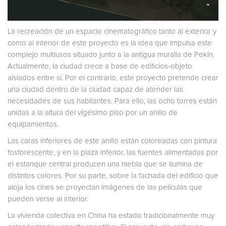
La recreación de un espacio cinematográfico tanto al exterior y
como al interior de este proyecto es la idea que impulsa este
complejo multiusos situado junto a la antigua muralla de Pekín.
Actualmente, la ciudad crece a base de edificios-objeto
aislados entre sí. Por el contrario, este proyecto pretende crear
una ciudad dentro de la ciudad capaz de atender las
necesidades de sus habitantes. Para ello, las ocho torres están
unidas a la altura del vigésimo piso por un anillo de
equipamientos.
Las caras inferiores de este anillo están coloreadas con pintura
fosforescente, y en la plaza inferior, las fuentes alimentadas por
el estanque central producen una niebla que se ilumina de
distintos colores. Por su parte, sobre la fachada del edificio que
aloja los cines se proyectan imágenes de las películas que
pueden verse al interior.
La vivienda colectiva en China ha estado tradicionalmente muy