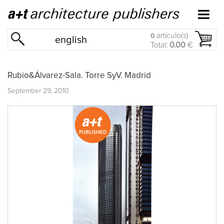
artículo(s)
0
english
Total:
0.00
€
Rubio&Álvarez-Sala. Torre SyV. Madrid
September 29, 2010