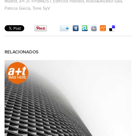
,
,
,
,
Madrid
a+t 31. HYBRIDS I
Edificios híbridos
Rubio&Álvarez-Sala
,
Patricia García
Torre SyV
RELACIONADOS